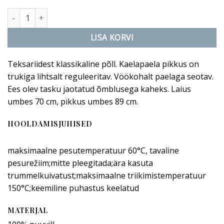
Tarragon põll - kuningsinine kogus
LISA KORVI
Teksariidest klassikaline põll. Kaelapaela pikkus on
trukiga lihtsalt reguleeritav. Vöökohalt paelaga seotav.
Ees olev tasku jaotatud õmblusega kaheks. Laius
umbes 70 cm, pikkus umbes 89 cm.
HOOLDAMISJUHISED
maksimaalne pesutemperatuur 60°C, tavaline
pesurežiim;mitte pleegitada;ära kasuta
trummelkuivatust;maksimaalne triikimistemperatuur
150°C;keemiline puhastus keelatud
MATERJAL