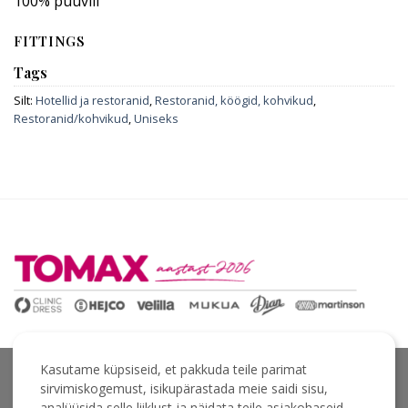
100% puuvill
FITTINGS
Tags
Silt:
Hotellid ja restoranid
,
Restoranid, köögid, kohvikud
,
Restoranid/kohvikud
,
Uniseks
Kasutame küpsiseid, et pakkuda teile parimat
sirvimiskogemust, isikupärastada meie saidi sisu,
analüüsida selle liiklust ja näidata teile asjakohaseid