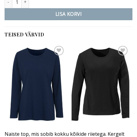
LISA KORVI
TEISED VÄRVID
Add to
Add to
wishlist
wishlist
Naiste top, mis sobib kokku kõikide riietega. Kergelt