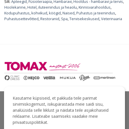
Silt:
Apteegid
,
Füsioteraapia
,
Hambaravi
,
Hooldus - hambaravi ja tervis
,
Hoolekanne
,
Hotel
,
iluteenindus ja heaolu
,
Kinnisvarahooldus
,
Kodupuhastus
,
kohvikud
,
köögid
,
Naised
,
Puhastus ja teenindus
,
Puhastusettevõtted
,
Restoranid
,
Spa
,
Tervisekeskused
,
Veterinaaria
Kasutame küpsiseid, et pakkuda teile parimat
sirvimiskogemust, isikupärastada meie saidi sisu,
analüüsida selle liiklust ja näidata teile asjakohaseid
ÜLDTINGIMUSED
PRIVAATSUSPOLIITIKA
reklaame. Lisateabe saamiseks vaadake meie
TELLIMINE JA KOHALETOIMETAMINE
privaatsuspoliitikat.
TAGASTAMINE JA VAHETAMINE
MÕÕDUTABEL