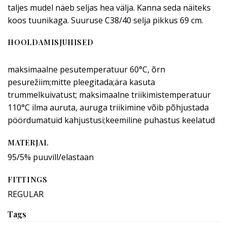
taljes mudel näeb seljas hea välja. Kanna seda näiteks
koos tuunikaga. Suuruse C38/40 selja pikkus 69 cm.
HOOLDAMISJUHISED
maksimaalne pesutemperatuur 60°C, õrn
pesurežiim;mitte pleegitada;ära kasuta
trummelkuivatust; maksimaalne triikimistemperatuur
110°C ilma auruta, auruga triikimine võib põhjustada
pöördumatuid kahjustusi;keemiline puhastus keelatud
MATERJAL
95/5% puuvill/elastaan
FITTINGS
REGULAR
Tags