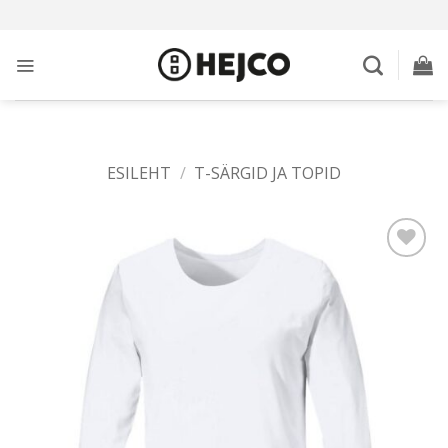
Skip
to
content
ESILEHT
/
T-SÄRGID JA TOPID
Add to
wishlist