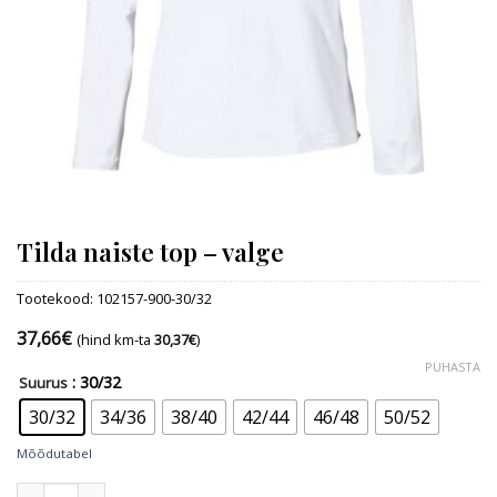
Tilda naiste top – valge
Tootekood:
102157-900-30/32
37,66
€
(hind km-ta
30,37
€
)
PUHASTA
: 30/32
Suurus
30/32
34/36
38/40
42/44
46/48
50/52
Mõõdutabel
Tilda naiste top - valge kogus