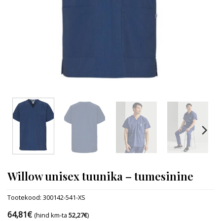
Willow unisex tuunika – tumesinine
Tootekood:
300142-541-XS
64,81
€
(hind km-ta
52,27
€
)