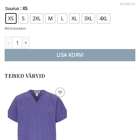
PUHASTA
: XS
Suurus
XS
S
2XL
M
L
XL
3XL
4XL
Mõõdutabel
Willow unisex tuunika - tumesinine kogus
LISA KORVI
TEISED VÄRVID
Add to
wishlist