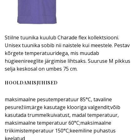
Stiilne tuunika kuulub Charade flex kollektsiooni.
Unisex tuunika sobib nii naistele kui meestele. Pestav
kõrgete temperatuuridega, mis muudab
hügieenireeglite järgimise lihtsaks. Suuruse M pikkus
selja keskosal on umbes 75 cm.
HOOLDAMISJUHISED
maksimaalne pesutemperatuur 85°C, tavaline
pesurežiim;ärge kasutage klooriga valgendit;võib
kasutada trummelkuivatust, madal temperatuur,
maksimaalne temperatuur 60°C;maksimaalne
triikimistemperatuur 150°C;keemiline puhastus
keelatud