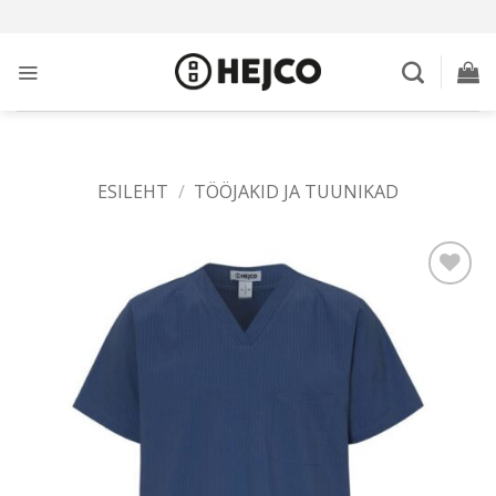
Skip
to
content
ESILEHT
/
TÖÖJAKID JA TUUNIKAD
Add to
wishlist